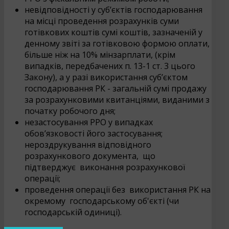
невідповідності у суб’єктів господарювання
на місці проведення розрахунків суми
готівкових коштів сумі коштів, зазначеній у
денному звіті за готівковою формою оплати,
більше ніж на 10% мінзарплати, (крім
випадків, передбачених п. 13-1 ст. 3 цього
Закону), а у разі використання суб’єктом
господарювання РК - загальній сумі продажу
за розрахунковими квитанціями, виданими з
початку робочого дня;
незастосування РРО у випадках
обов’язковості його застосування;
нероздрукування відповідного
розрахункового документа, що
підтверджує виконання розрахункової
операції;
проведення операції без використання РК на
окремому господарському об'єкті (чи
господарській одиниці).