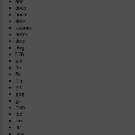
.doc
.docb
.docm
.docx
.крапка
.dotm
.dotx
.dwg
EDB
.eml
.fla
.flv
.frm
.gif
.gpg
.gz
.hwp
.ibd
.iso
.jar
.java