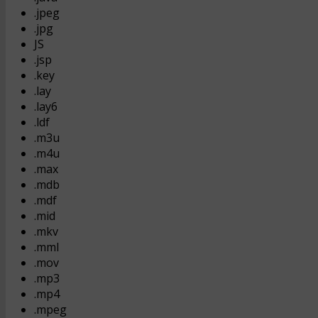
.jpeg
.jpg
JS
.jsp
.key
.lay
.lay6
.ldf
.m3u
.m4u
.max
.mdb
.mdf
.mid
.mkv
.mml
.mov
.mp3
.mp4
.mpeg