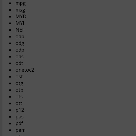
.mpg
.msg
.MYD
.MYI
.NEF
.odb
.odg
.odp
.ods
.odt
.onetoc2
.ost
.otg
.otp
.ots
.ott
.p12
.pas
.pdf
.pem