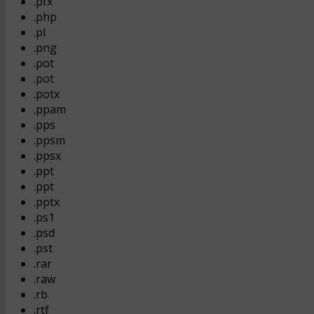
.pfx
.php
.pl
.png
.pot
.pot
.potx
.ppam
.pps
.ppsm
.ppsx
.ppt
.ppt
.pptx
.ps1
.psd
.pst
.rar
.raw
.rb
.rtf