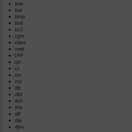
.bak
.bat
.bmp
.brd
.bz2
.cgm
.class
.cmd
CPP
cpt
.cs
.csr
.csv
.db
.dbf
.dch
.the
.dif
.dip
.djvu