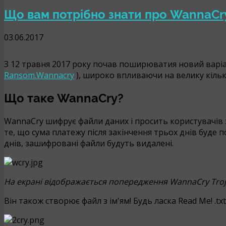
Що вам потрібно знати про WannaCr
03.06.2017
З 12 травня 2017 року почав поширюватия новий варі
Ransom.Wannacry
), широко впливаючи на велику кількі
Що таке WannaCry?
WannaCry шифрує файли даних і просить користувачів з
те, що сума платежу після закінчення трьох днів буде 
днів, зашифровані файли будуть видалені.
На екрані відображається попередження WannaCry Tro
Він також створює файл з ім'ям! Будь ласка Read Me! .tx