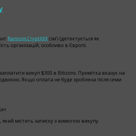
y
ант
Ransom.CryptXXX
сім'ї (детектується як
сть організацій, особливо в Європі.
аплатити викуп $300 в Bitcoins. Примітка вказує на
подвоєно. Якщо оплата не буде зроблена після семи
jan
t, який містить записку з вимогою викупу.