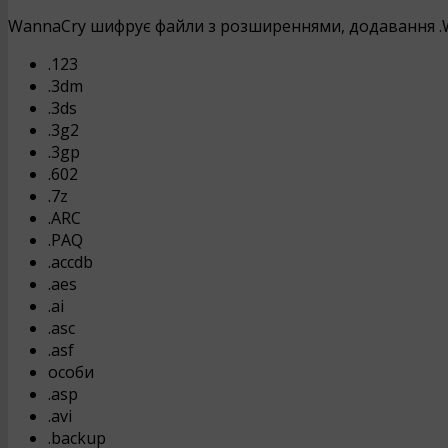
WannaCry шифрує файли з розширеннями, додавання .WC
.123
.3dm
.3ds
.3g2
.3gp
.602
.7z
.ARC
.PAQ
.accdb
.aes
.ai
.asc
.asf
особи
.asp
.avi
.backup