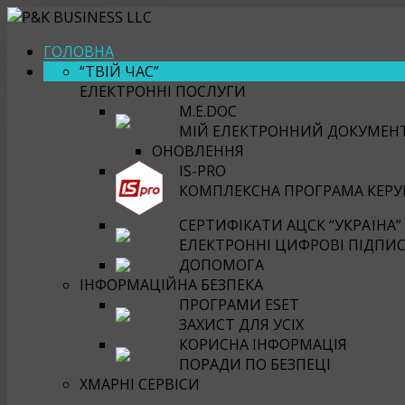
ГОЛОВНА
“ТВІЙ ЧАС”
ЕЛЕКТРОННІ ПОСЛУГИ
M.E.DOC
МІЙ ЕЛЕКТРОННИЙ ДОКУМЕН
ОНОВЛЕННЯ
IS-PRO
КОМПЛЕКСНА ПРОГРАМА КЕРУВ
СЕРТИФІКАТИ АЦСК “УКРАЇНА”
ЕЛЕКТРОННІ ЦИФРОВІ ПІДПИ
ДОПОМОГА
ІНФОРМАЦІЙНА БЕЗПЕКА
ПРОГРАМИ ESET
ЗАХИСТ ДЛЯ УСІХ
КОРИСНА ІНФОРМАЦІЯ
ПОРАДИ ПО БЕЗПЕЦІ
ХМАРНІ СЕРВІСИ