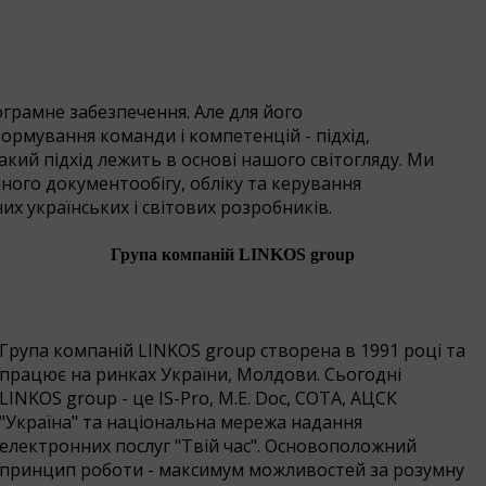
ограмне забезпечення. Але для його
рмування команди і компетенцій - підхід,
акий підхід лежить в основі нашого світогляду. Ми
ного документообігу, обліку та керування
их українських і світових розробників.
Група компаній
LINKOS group
Група компаній LINKOS group cтворена в 1991 році та
працює на ринках України, Молдови. Сьогодні
LINKOS group - це ІS-Pro, M.E. Doc, СОТА, АЦСК
"Україна" та національна мережа надання
електронних послуг "Твій час". Основоположний
принцип роботи - максимум можливостей за розумну