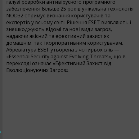
галузі розробки антивірусного програмного
забезпечення. Більше 25 років унікальна технологія
NOD32 отримує визнання користувачів та
експертів у всьому світі. Рішення ESET виявляють і
знешкоджують відомі та нові види загроз,
надаючи якісний та ефективний захист як
домашнім, так і корпоративним користувачам.
Абревіатура ESET утворена з чотирьох слів —
«Essential Security against Evolving Threats», що в
перекладі означає «Ефективний Захист від
Еволюціонуючих Загроз».
х