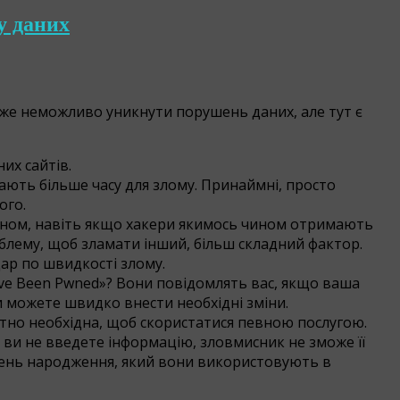
у даних
е неможливо уникнути порушень даних, але тут є
их сайтів.
ають більше часу для злому. Принаймні, просто
ого.
ином, навіть якщо хакери якимось чином отримають
блему, щоб зламати інший, більш складний фактор.
дар по швидкості злому.
've Been Pwned»? Вони повідомлять вас, якщо ваша
и можете швидко внести необхідні зміни.
ютно необхідна, щоб скористатися певною послугою.
 ви не введете інформацію, зловмисник не зможе її
день народження, який вони використовують в