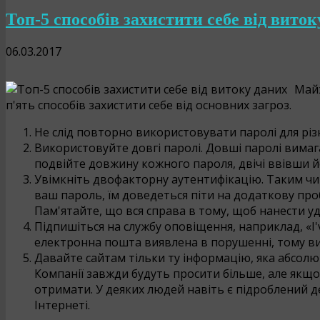
Топ-5 способів захистити себе від виток
06.03.2017
Майж
п'ять способів захистити себе від основних загроз.
Не слід повторно використовувати паролі для різн
Використовуйте довгі паролі. Довші паролі вимаг
подвійте довжину кожного пароля, двічі ввівши й
Увімкніть двофакторну аутентифікацію. Таким ч
ваш пароль, їм доведеться піти на додаткову про
Пам'ятайте, що вся справа в тому, щоб нанести у
Підпишіться на службу оповіщення, наприклад, «I
електронна пошта виявлена ​​в порушенні, тому в
Давайте сайтам тільки ту інформацію, яка абсол
Компанії завжди будуть просити більше, але якщо
отримати. У деяких людей навіть є підроблений 
Інтернеті.