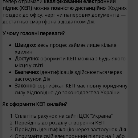
тепер отримати
кваліфікований електронний
підпис (КЕП)
можна
повністю дистанційно
. Жодних
поїздок до офісу, черг чи паперових документів —
достатньо смартфона з додатком Дія.
У чому головні переваги?
Швидко:
весь процес займає лише кілька
хвилин
Доступно:
оформити КЕП можна з будь-якого
місця у світі
Безпечно:
ідентифікація здійснюється через
застосунок Дія
Законно:
сертифікат КЕП має повну юридичну
силу відповідно до законодавства України
Як оформити КЕП онлайн?
Сплатіть рахунок на сайті ЦСК "Україна"
Перейдіть до розділу створення КЕП
Пройдіть ідентифікацію через застосунок Дія
Отримайте свій електронний підпис на 1 або