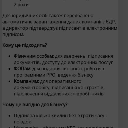
2 роки
Для юридичних осіб також передбачено
автоматичне завантаження даних компанії з ЄДР,
а директор підтверджує підписантів електронним
підписом.
Кому це підходить?
Фізичним особам:
для звернень, підписання
документів, доступу до електронних послуг
ФОПам:
для подання звітності, роботи з
програмними РРО, ведення бізнесу
Компаніям:
для оперативного
документообігу, підписання контрактів,
підключення віддалених співробітників
Чому це вигідно для бізнесу?
Підпис за кілька хвилин без втрати часу і
поїздок
Можливість оформити КЕП для працівників,