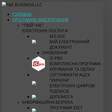
ГОЛОВНА
ПРОГРАМНЕ ЗАБЕЗПЕЧЕННЯ
“ТВІЙ ЧАС”
ЕЛЕКТРОННІ ПОСЛУГИ
M.E.DOC
МІЙ ЕЛЕКТРОННИЙ
ДОКУМЕНТ
ОНОВЛЕННЯ
IS-PRO
КОМПЛЕКСНА ПРОГРАМА
КЕРУВАННЯ ТА ОБЛІКУ
СЕРТИФІКАТИ АЦСК
“УКРАЇНА”
ЕЛЕКТРОННІ ЦИФРОВІ
ПІДПИСИ
ДОПОМОГА
ІНФОРМАЦІЙНА БЕЗПЕКА
ПРОГРАМИ ESET